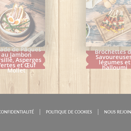
lade de Pâques
Brochettes 
au Jambon
Savoureuses
sillé, Asperges
légumes et
Vertes et Œuf
halloumi
Mollet
CONFIDENTIALITÉ
POLITIQUE DE COOKIES
NOUS REJOI