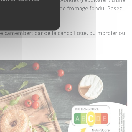
es rondelles de saucisse de fromage fondu. Posez
 camembert par de la cancoillotte, du morbier ou