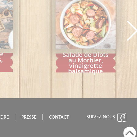
de
Salade de Diots
,
au Morbier,
vinaigrette
balsamique
SUIVEZ-NOUS
NDRE
PRESSE
CONTACT