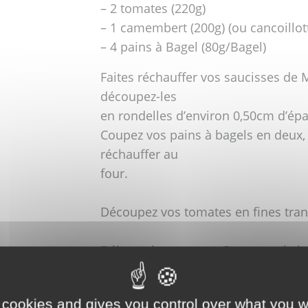
– 2 tomates (220g)
– 1 camembert (200g) (ou cancoillot
– 4 pains à Bagel (80g/Bagel)
Faites réchauffer vos saucisses de 
découpez-les
en rondelles d’environ 0,50cm d’épa
Coupez vos pains à bagels en deux, fa
réchauffer au
four.
Découpez vos tomates en fines tran
Débutez le montage. Parsemez la ba
quelques rondelles de
tomate, garnissez généreusement de
 cookies and gives you control over what you w
fois vos bagels montés, faites fond