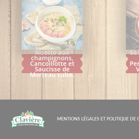
Risotto aux
Sa
champignons,
Cancoillotte et
Per
Saucisse de
Morteau cuite.
MENTIONS LÉGALES ET POLITIQUE DE 