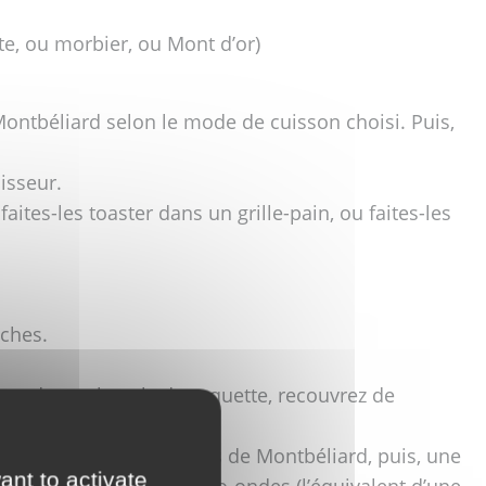
te, ou morbier, ou Mont d’or)
Montbéliard selon le mode de cuisson choisi. Puis,
isseur.
ites-les toaster dans un grille-pain, ou faites-les
ches.
se de vos bagels de roquette, recouvrez de
 rondelles de saucisses de Montbéliard, puis, une
ant to activate
re le camembert au micro-ondes (l’équivalent d’une