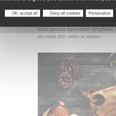
tranche par personne). Recouvrez l
OK, accept all
Deny all cookies
Personalize
les chapeaux, c’est prêt !
Vous pouvez également remplacer le
du mont d’or selon la saison.