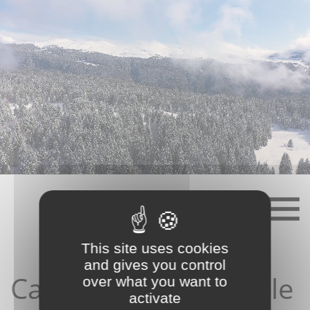
Skip
to
content
This site uses cookies
and gives you control
Candidature depuis le
over what you want to
activate