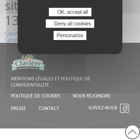
site 03/12/2025
OK, accept all
13:59:05
Deny all cookies
Navigation
Candidature depuis le site 20/11/2025 10:28:46
Personalize
Candidature depuis le site 08/12/2025 22:17:56
de
l’article
MENTIONS LÉGALES ET POLITIQUE DE
CONFIDENTIALITÉ
POLITIQUE DE COOKIES
NOUS REJOINDRE
SUIVEZ-NOUS
PRESSE
CONTACT