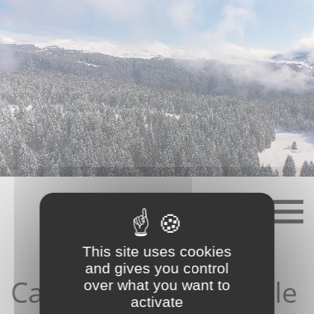
Skip
to
content
This site uses cookies
and gives you control
Candidature depuis le
over what you want to
activate