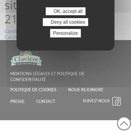
site 04/10/2024
OK, accept all
21:25:05
Deny all cookies
Navigation
Candidature depuis le site 24/09/2024 13:33:19
Personalize
Candidature depuis le site 08/10/2024 09:13:56
de
l’article
MENTIONS LÉGALES ET POLITIQUE DE
CONFIDENTIALITÉ
POLITIQUE DE COOKIES
NOUS REJOINDRE
SUIVEZ-NOUS
PRESSE
CONTACT