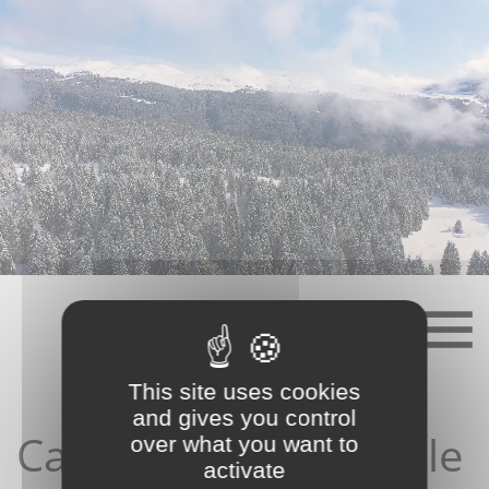
Skip
to
content
This site uses cookies
and gives you control
Candidature depuis le
over what you want to
activate