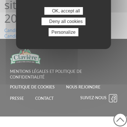
site 07/07/2025
OK, accept all
20:27:17
Deny all cookies
Navigation
Candidature depuis le site 06/07/2025 15:40:52
Personalize
Candidature depuis le site 08/07/2025 14:49:49
de
l’article
MENTIONS LÉGALES ET POLITIQUE DE
CONFIDENTIALITÉ
POLITIQUE DE COOKIES
NOUS REJOINDRE
SUIVEZ-NOUS
PRESSE
CONTACT