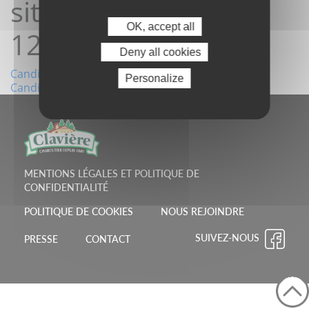
site 09/05/2026
OK, accept all
12:42:00
Deny all cookies
Navigation
Candidature depuis le site 05/05/2026 10:14:49
Personalize
Candidature depuis le site 17/05/2026 06:42:52
de
l’article
MENTIONS LÉGALES ET POLITIQUE DE
CONFIDENTIALITÉ
POLITIQUE DE COOKIES
NOUS REJOINDRE
SUIVEZ-NOUS
PRESSE
CONTACT