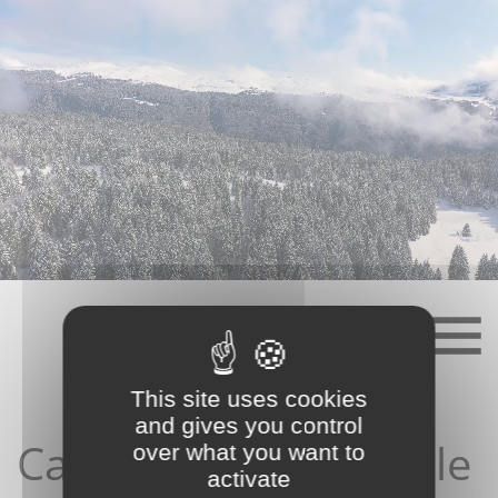
Skip
to
content
This site uses cookies
and gives you control
Candidature depuis le
over what you want to
activate