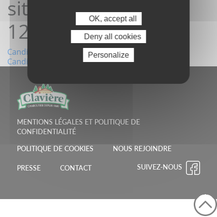
site 10/10/2024
OK, accept all
12:12:11
Deny all cookies
Navigation
Candidature depuis le site 08/10/2024 16:20:08
Personalize
Candidature depuis le site 18/10/2024 09:22:52
de
l’article
MENTIONS LÉGALES ET POLITIQUE DE
CONFIDENTIALITÉ
POLITIQUE DE COOKIES
NOUS REJOINDRE
SUIVEZ-NOUS
PRESSE
CONTACT