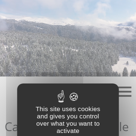
Skip
to
content
This site uses cookies
and gives you control
Candidature depuis le
over what you want to
activate