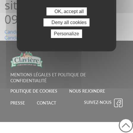
site 12/03/2024
OK, accept all
09:33:59
Deny all cookies
Navigation
Candidature depuis le site 27/02/2024 08:41:21
Personalize
Candidature depuis le site 17/04/2024 09:28:52
de
l’article
MENTIONS LÉGALES ET POLITIQUE DE
CONFIDENTIALITÉ
POLITIQUE DE COOKIES
NOUS REJOINDRE
SUIVEZ-NOUS
PRESSE
CONTACT