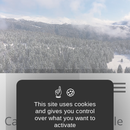
Skip
to
content
This site uses cookies
and gives you control
Candidature depuis le
over what you want to
activate