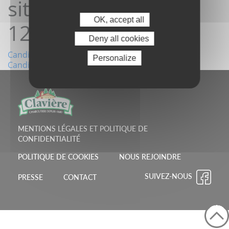
site 14/04/2025
OK, accept all
12:07:45
Deny all cookies
Navigation
Candidature depuis le site 11/04/2025 19:18:42
Personalize
Candidature depuis le site 14/04/2025 13:00:08
de
l’article
MENTIONS LÉGALES ET POLITIQUE DE
CONFIDENTIALITÉ
POLITIQUE DE COOKIES
NOUS REJOINDRE
SUIVEZ-NOUS
PRESSE
CONTACT