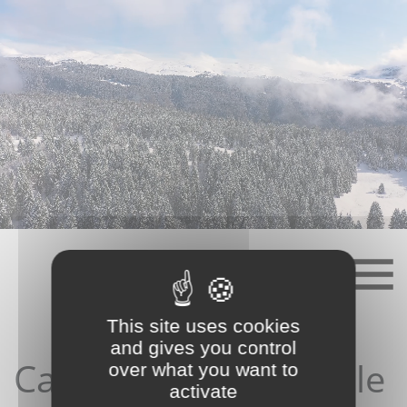
Skip
to
content
This site uses cookies
and gives you control
Candidature depuis le
over what you want to
activate