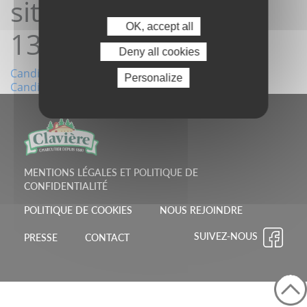
site 16/01/2026
OK, accept all
13:46:26
Deny all cookies
Navigation
Candidature depuis le site 13/01/2026 17:39:19
Personalize
Candidature depuis le site 20/01/2026 08:15:14
de
l’article
MENTIONS LÉGALES ET POLITIQUE DE
CONFIDENTIALITÉ
POLITIQUE DE COOKIES
NOUS REJOINDRE
SUIVEZ-NOUS
PRESSE
CONTACT