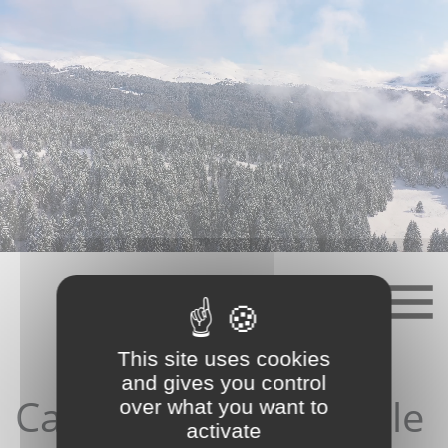
Skip
to
content
This site uses cookies
and gives you control
Candidature depuis le
over what you want to
activate