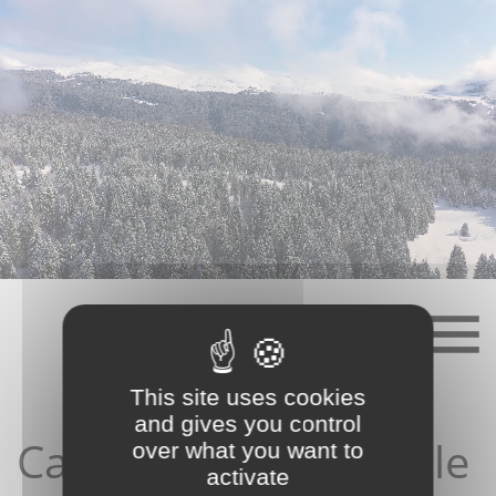
Skip
to
content
This site uses cookies
and gives you control
Candidature depuis le
over what you want to
activate