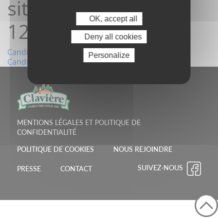
site 21/07/2024
OK, accept all
12:58:23
Deny all cookies
Navigation
Candidature depuis le site 16/07/2024 09:17:40
Personalize
Candidature depuis le site 22/07/2024 11:08:05
de
l’article
MENTIONS LÉGALES ET POLITIQUE DE
CONFIDENTIALITÉ
POLITIQUE DE COOKIES
NOUS REJOINDRE
SUIVEZ-NOUS
PRESSE
CONTACT