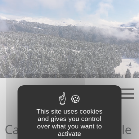
Skip
to
content
This site uses cookies
and gives you control
Candidature depuis le
over what you want to
activate