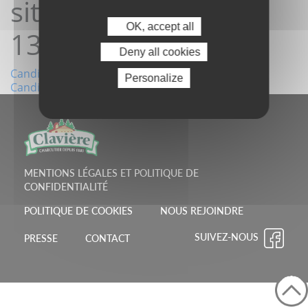
site 23/09/2025
OK, accept all
13:26:22
Deny all cookies
Navigation
Candidature depuis le site 21/09/2025 18:35:23
Personalize
Candidature depuis le site 01/10/2025 09:05:08
de
l’article
MENTIONS LÉGALES ET POLITIQUE DE
CONFIDENTIALITÉ
POLITIQUE DE COOKIES
NOUS REJOINDRE
SUIVEZ-NOUS
PRESSE
CONTACT