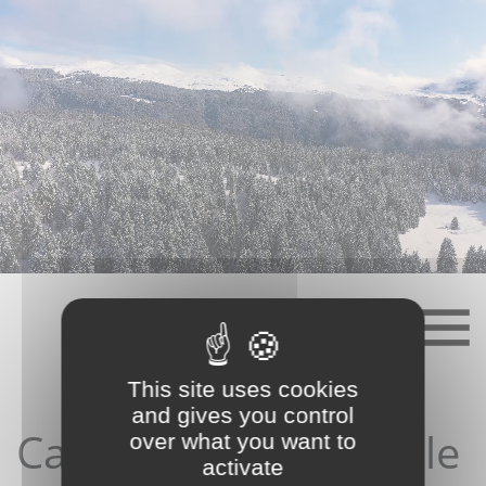
Skip
to
content
This site uses cookies
and gives you control
Candidature depuis le
over what you want to
activate