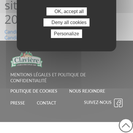
site 25/03/2025
OK, accept all
20:45:23
Deny all cookies
Navigation
Candidature depuis le site 18/03/2025 17:23:42
Personalize
Candidature depuis le site 31/03/2025 21:34:13
de
l’article
MENTIONS LÉGALES ET POLITIQUE DE
CONFIDENTIALITÉ
POLITIQUE DE COOKIES
NOUS REJOINDRE
SUIVEZ-NOUS
PRESSE
CONTACT