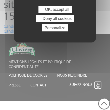
site 27/05/2024
OK, accept all
15:47:06
Deny all cookies
Navigation
Candidature depuis le site 27/05/2024 14:35:10
Personalize
Candidature depuis le site 29/05/2024 17:01:16
de
l’article
MENTIONS LÉGALES ET POLITIQUE DE
CONFIDENTIALITÉ
POLITIQUE DE COOKIES
NOUS REJOINDRE
SUIVEZ-NOUS
PRESSE
CONTACT