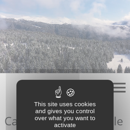
Skip
to
content
This site uses cookies
and gives you control
Candidature depuis le
over what you want to
activate