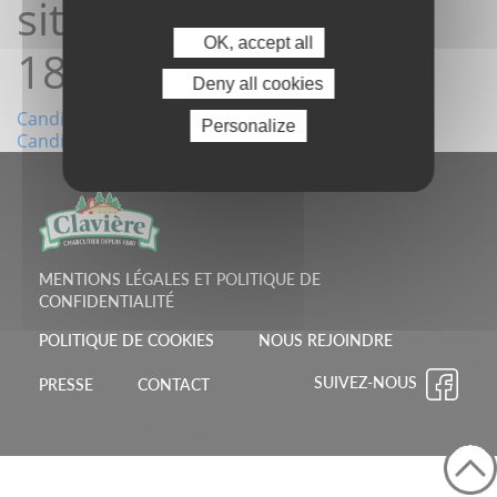
site08/05/2022
OK, accept all
18:13:36
Deny all cookies
Navigation
Candidature depuis le site02/05/2022 09:37:26
Personalize
Candidature depuis le site10/05/2022 06:51:40
de
l’article
MENTIONS LÉGALES ET POLITIQUE DE
CONFIDENTIALITÉ
POLITIQUE DE COOKIES
NOUS REJOINDRE
SUIVEZ-NOUS
PRESSE
CONTACT