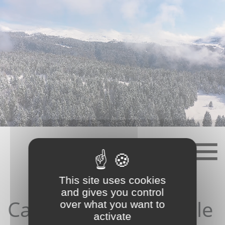
Skip
to
content
This site uses cookies
and gives you control
Candidature depuis le
over what you want to
activate