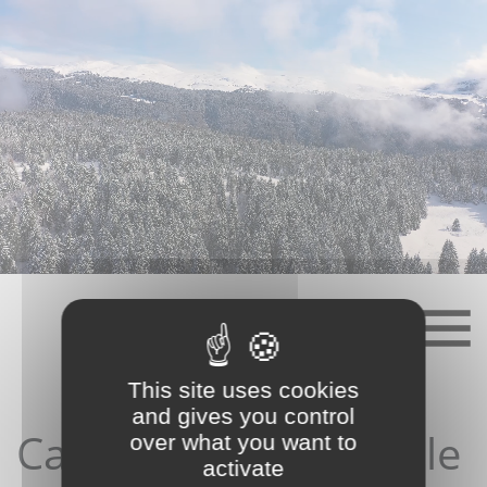
Skip
to
content
This site uses cookies
and gives you control
Candidature depuis le
over what you want to
activate