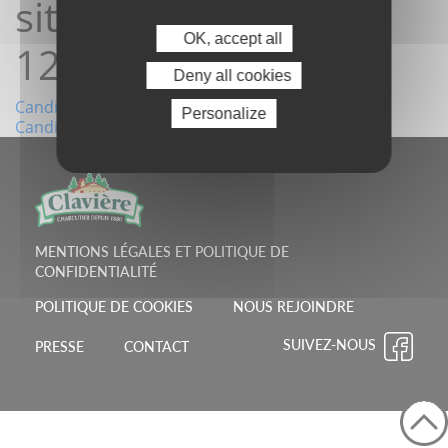
site25/04/2022
OK, accept all
12:16:39
Deny all cookies
Navigation
Candidature depuis le site20/04/2022 09:19:53
Personalize
Candidature depuis le site02/05/2022 09:37:26
de
l’article
MENTIONS LÉGALES ET POLITIQUE DE
CONFIDENTIALITÉ
POLITIQUE DE COOKIES
NOUS REJOINDRE
SUIVEZ-NOUS
PRESSE
CONTACT