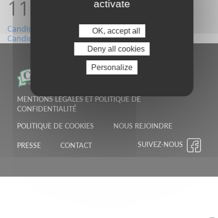
11:10:30
activate
Navigation
Candidature12/04/2022 10:53:09
OK, accept all
Candidature12/04/2022 11:12:35
de
Deny all cookies
l’article
Personalize
MENTIONS LÉGALES ET POLITIQUE DE
CONFIDENTIALITÉ
POLITIQUE DE COOKIES
NOUS REJOINDRE
SUIVEZ-NOUS
PRESSE
CONTACT