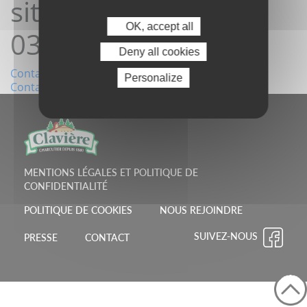
site02/04/2025
OK, accept all
03:36:04
Deny all cookies
Navigation
Contact depuis le site02/03/2025 13:21:49
Personalize
Contact depuis le site21/04/2025 14:45:06
de
l’article
MENTIONS LÉGALES ET POLITIQUE DE
CONFIDENTIALITÉ
POLITIQUE DE COOKIES
NOUS REJOINDRE
SUIVEZ-NOUS
PRESSE
CONTACT