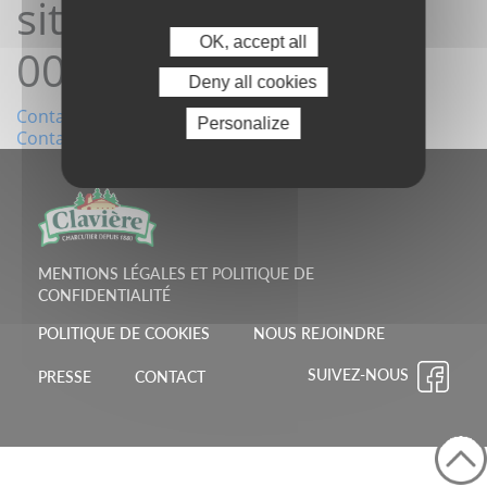
site03/07/2022
OK, accept all
00:13:34
Deny all cookies
Navigation
Contact depuis le site14/06/2022 17:52:56
Personalize
Contact depuis le site04/07/2022 05:24:46
de
l’article
MENTIONS LÉGALES ET POLITIQUE DE
CONFIDENTIALITÉ
POLITIQUE DE COOKIES
NOUS REJOINDRE
SUIVEZ-NOUS
PRESSE
CONTACT