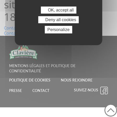
site04/12/2024
OK, accept all
18:36:05
Deny all cookies
Navigation
Contact depuis le site03/12/2024 11:57:19
Personalize
Contact depuis le site10/12/2024 15:02:17
de
l’article
MENTIONS LÉGALES ET POLITIQUE DE
CONFIDENTIALITÉ
POLITIQUE DE COOKIES
NOUS REJOINDRE
SUIVEZ-NOUS
PRESSE
CONTACT