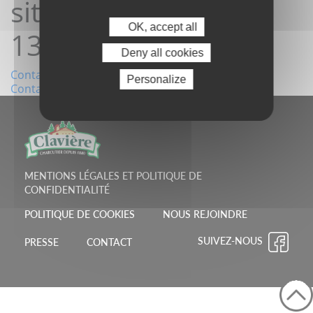
site07/03/2023
OK, accept all
13:34:27
Deny all cookies
Navigation
Contact depuis le site15/02/2023 19:52:00
Personalize
Contact depuis le site09/03/2023 07:58:06
de
l’article
MENTIONS LÉGALES ET POLITIQUE DE
CONFIDENTIALITÉ
POLITIQUE DE COOKIES
NOUS REJOINDRE
SUIVEZ-NOUS
PRESSE
CONTACT