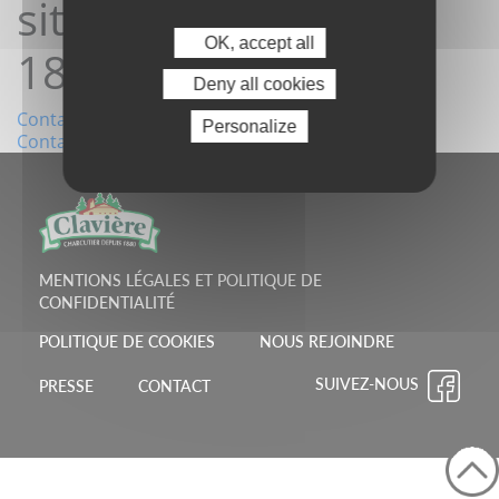
site08/01/2023
OK, accept all
18:52:18
Deny all cookies
Navigation
Contact depuis le site09/12/2022 15:33:36
Personalize
Contact depuis le site22/01/2023 18:22:56
de
l’article
MENTIONS LÉGALES ET POLITIQUE DE
CONFIDENTIALITÉ
POLITIQUE DE COOKIES
NOUS REJOINDRE
SUIVEZ-NOUS
PRESSE
CONTACT