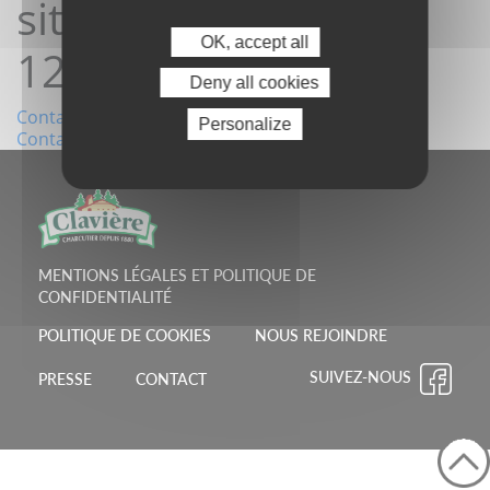
site09/02/2026
OK, accept all
12:39:00
Deny all cookies
Navigation
Contact depuis le site05/02/2026 15:25:33
Personalize
Contact depuis le site13/02/2026 12:32:36
de
l’article
MENTIONS LÉGALES ET POLITIQUE DE
CONFIDENTIALITÉ
POLITIQUE DE COOKIES
NOUS REJOINDRE
SUIVEZ-NOUS
PRESSE
CONTACT