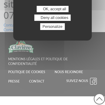
site10/05/2022
OK, accept all
07:03:41
Deny all cookies
Navigation
Contact depuis le site25/04/2022 11:45:00
Personalize
Contact depuis le site18/05/2022 16:01:15
de
l’article
MENTIONS LÉGALES ET POLITIQUE DE
CONFIDENTIALITÉ
POLITIQUE DE COOKIES
NOUS REJOINDRE
SUIVEZ-NOUS
PRESSE
CONTACT