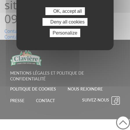
site11/07/2022
OK, accept all
09:55:05
Deny all cookies
Navigation
Contact depuis le site11/07/2022 09:50:49
Personalize
Contact depuis le site11/07/2022 10:00:34
de
l’article
MENTIONS LÉGALES ET POLITIQUE DE
CONFIDENTIALITÉ
POLITIQUE DE COOKIES
NOUS REJOINDRE
SUIVEZ-NOUS
PRESSE
CONTACT