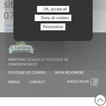
site12/01/2026
OK, accept all
07:26:21
Deny all cookies
Navigation
Contact depuis le site02/01/2026 13:55:43
Personalize
Contact depuis le site17/01/2026 07:49:31
de
l’article
MENTIONS LÉGALES ET POLITIQUE DE
CONFIDENTIALITÉ
POLITIQUE DE COOKIES
NOUS REJOINDRE
SUIVEZ-NOUS
PRESSE
CONTACT