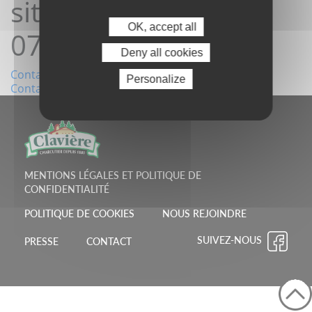
site12/05/2026
OK, accept all
07:49:23
Deny all cookies
Navigation
Contact depuis le site11/05/2026 09:59:32
Personalize
Contact depuis le site21/05/2026 09:03:19
de
l’article
MENTIONS LÉGALES ET POLITIQUE DE
CONFIDENTIALITÉ
POLITIQUE DE COOKIES
NOUS REJOINDRE
SUIVEZ-NOUS
PRESSE
CONTACT