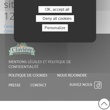
site15/03/2023
OK, accept all
12:35:48
Deny all cookies
Navigation
Contact depuis le site09/03/2023 07:58:06
Personalize
Contact depuis le site16/03/2023 07:47:38
de
l’article
MENTIONS LÉGALES ET POLITIQUE DE
CONFIDENTIALITÉ
POLITIQUE DE COOKIES
NOUS REJOINDRE
SUIVEZ-NOUS
PRESSE
CONTACT