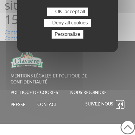
site16/06/2026
OK, accept all
15:10:34
Deny all cookies
Navigation
Contact depuis le site11/06/2026 14:48:28
Personalize
Contact depuis le site21/06/2026 15:21:21
de
l’article
MENTIONS LÉGALES ET POLITIQUE DE
CONFIDENTIALITÉ
POLITIQUE DE COOKIES
NOUS REJOINDRE
SUIVEZ-NOUS
PRESSE
CONTACT