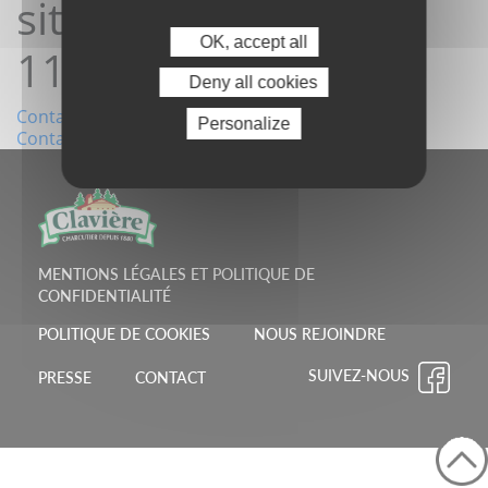
site16/12/2024
OK, accept all
11:36:34
Deny all cookies
Navigation
Contact depuis le site10/12/2024 15:02:17
Personalize
Contact depuis le site18/12/2024 09:15:26
de
l’article
MENTIONS LÉGALES ET POLITIQUE DE
CONFIDENTIALITÉ
POLITIQUE DE COOKIES
NOUS REJOINDRE
SUIVEZ-NOUS
PRESSE
CONTACT