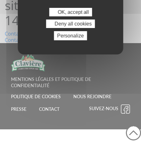
site18/04/2023
OK, accept all
14:26:15
Deny all cookies
Navigation
Contact depuis le site18/04/2023 14:24:23
Personalize
Contact depuis le site19/04/2023 14:34:54
de
l’article
MENTIONS LÉGALES ET POLITIQUE DE
CONFIDENTIALITÉ
POLITIQUE DE COOKIES
NOUS REJOINDRE
SUIVEZ-NOUS
PRESSE
CONTACT