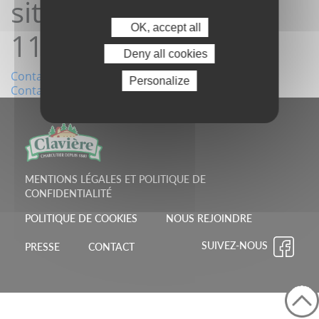
site19/09/2023
OK, accept all
11:53:09
Deny all cookies
Navigation
Contact depuis le site31/08/2023 11:38:31
Personalize
Contact depuis le site01/10/2023 09:48:40
de
l’article
MENTIONS LÉGALES ET POLITIQUE DE
CONFIDENTIALITÉ
POLITIQUE DE COOKIES
NOUS REJOINDRE
SUIVEZ-NOUS
PRESSE
CONTACT