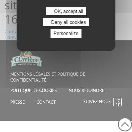
site21/08/2025
OK, accept all
16:49:19
Deny all cookies
Navigation
Contact depuis le site01/08/2025 20:45:49
Personalize
Contact depuis le site17/09/2025 11:37:54
de
l’article
MENTIONS LÉGALES ET POLITIQUE DE
CONFIDENTIALITÉ
POLITIQUE DE COOKIES
NOUS REJOINDRE
SUIVEZ-NOUS
PRESSE
CONTACT