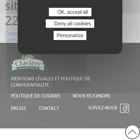
site23/10/2023
OK, accept all
22:30:34
Deny all cookies
Navigation
Contact depuis le site23/10/2023 20:21:30
Personalize
Contact depuis le site25/10/2023 08:39:22
de
l’article
MENTIONS LÉGALES ET POLITIQUE DE
CONFIDENTIALITÉ
POLITIQUE DE COOKIES
NOUS REJOINDRE
SUIVEZ-NOUS
PRESSE
CONTACT