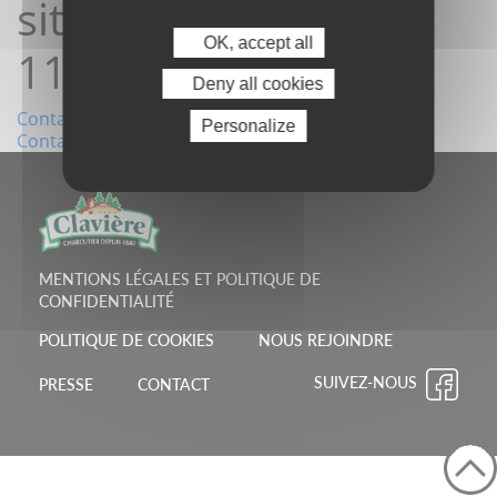
site25/04/2022
OK, accept all
11:32:03
Deny all cookies
Navigation
Contact depuis le site25/04/2022 10:03:30
Personalize
Contact depuis le site25/04/2022 11:33:51
de
l’article
MENTIONS LÉGALES ET POLITIQUE DE
CONFIDENTIALITÉ
POLITIQUE DE COOKIES
NOUS REJOINDRE
SUIVEZ-NOUS
PRESSE
CONTACT