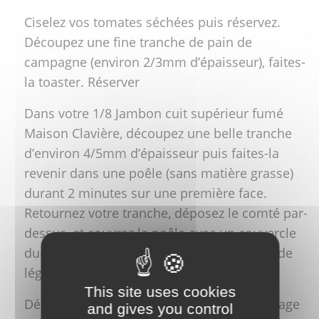
Ciselez vos tomates séchées puis réservez.
Découpez une fine tranche de pain de
campagne (environ 2/3mm d’épaisseur), faites-
la toaster. Réserver
Dans votre 1/8 Jambon cuit supérieur fumé
Maison Clavière, découpez une belle tranche
d’environ 4/5mm d’épaisseur puis faites-la
revenir dans une poêle (sans matière grasse)
durant 2 minutes sur une première face.
Retournez votre tranche, déposez le comté par-
dessus, et couvrez la poêle avec un couvercle
durant 2 minutes pour que le fromage fonde
légèrement.
This site uses cookies
Déposez votre tranche de jambon au fromage
and gives you control