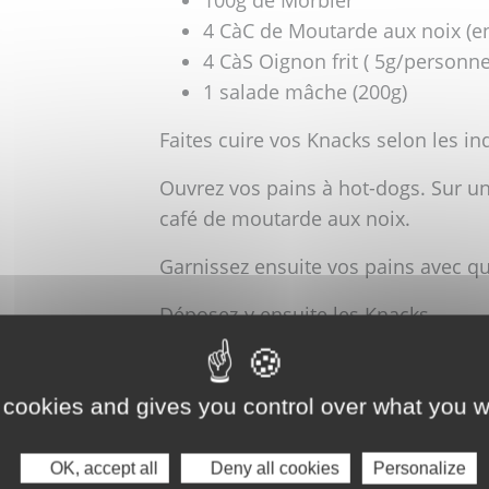
4 CàC de Moutarde aux noix (e
4 CàS Oignon frit ( 5g/personne
1 salade mâche (200g)
Faites cuire vos Knacks selon les in
Ouvrez vos pains à hot-dogs. Sur une
café de moutarde aux noix.
Garnissez ensuite vos pains avec q
Déposez-y ensuite les Knacks.
Dans un ramequin, faites fondre vo
puis répartissez-le dans chaque hot
 cookies and gives you control over what you w
Terminez en saupoudrant d’oignons 
OK, accept all
Deny all cookies
Personalize
Vous pouvez déguster vos hot-dog