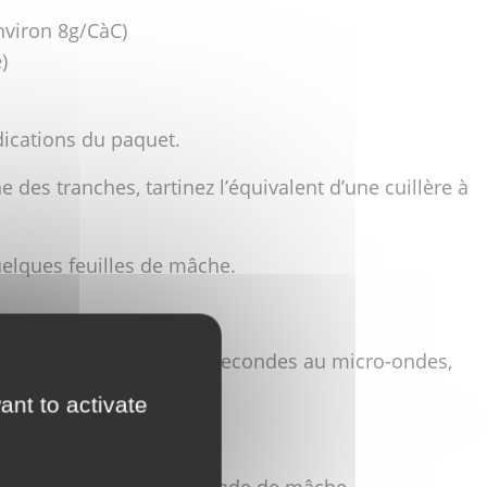
nviron 8g/CàC)
)
dications du paquet.
 des tranches, tartinez l’équivalent d’une cuillère à
uelques feuilles de mâche.
tre fromage environ 20 secondes au micro-ondes,
-dog.
ant to activate
frits.
s accompagnés d’une salade de mâche.