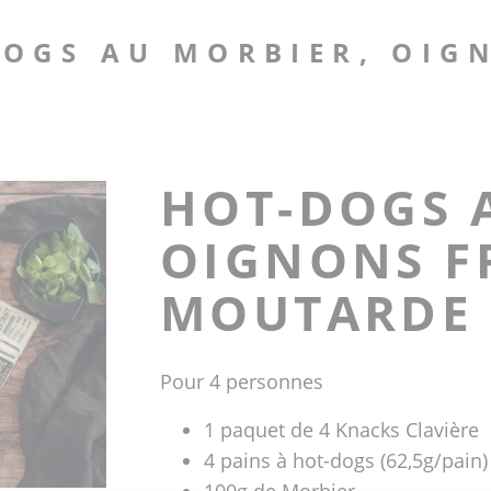
DOGS AU MORBIER, OIG
HOT-DOGS 
OIGNONS FR
MOUTARDE 
Pour 4 personnes
1 paquet de 4 Knacks Clavière
4 pains à hot-dogs (62,5g/pain)
100g de Morbier