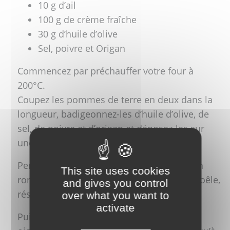
10 g d’ail
100 g de crème fraîche
30 g d’huile d’olive
Sel, poivre et Origan
Commencez par préchauffer votre four à
200°C.
Coupez les pommes de terre en deux dans la
longueur, badigeonnez-les d’huile d’olive, de
sel, de poivre et d’origan et déposez-les sur
une plaque. Enfournez 20 minutes.
Pendant ce temps, coupez les saucisses en
This site uses cookies
rondelles, faites-les dorer 5 minutes à la poêle,
and gives you control
réservez-les hors du feu.
over what you want to
activate
Puis, faites revenir les champignons et les