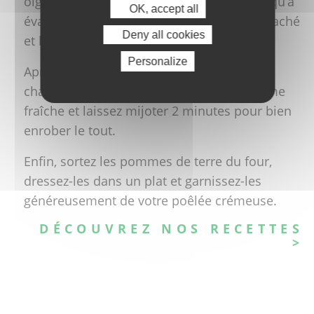
oignons émincés dans la même poêle jusqu’à
OK, accept all
évaporation de l’eau, avant d’ajouter l’ail haché
Deny all cookies
et le poivre.
Personalize
Après, réunissez les saucisses et les
champignons dans la poêle, versez la crème
fraîche et laissez mijoter 2 minutes pour bien
enrober le tout.
Enfin, sortez les pommes de terre du four,
dressez-les dans un plat et garnissez-les
généreusement de votre poêlée crémeuse.
DÉCOUVREZ NOS RECETTES
>