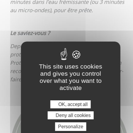
minutes dans l’eau frémissante (ou 3 minutes
au micro-ondes), pour être prête.
Le saviez-vous ?
Depuis 2013, la saucisse de Montbéliard est
protégée par une Indication Géographique
Protégée (IGP). Ce signe de qualité européen
This site uses cookies
reconnait ses qualités originelles et le savoir-
and gives you control
faire des fabricants de Franche-Comté.
over what you want to
activate
OK, accept all
Deny all cookies
Personalize