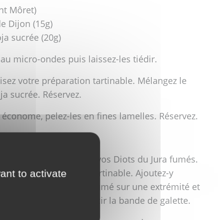
nt Môret)
e Dijon (15g)
ja sucrée (20g)
au micro-ondes puis laissez-les tiédir.
isez votre préparation tartinable. Mélangez le
ja sucrée. Réservez.
n économe, pelez-les en fines lamelles. Réservez.
s au micro-ondes.
bande de la largeur de vos Diots du Jura fumés.
e votre préparation tartinable. Ajoutez-y
ant to activate
sez votre Diot du Jura fumé sur une extrémité et
ros, vous pouvez raccourcir la bande de galette.