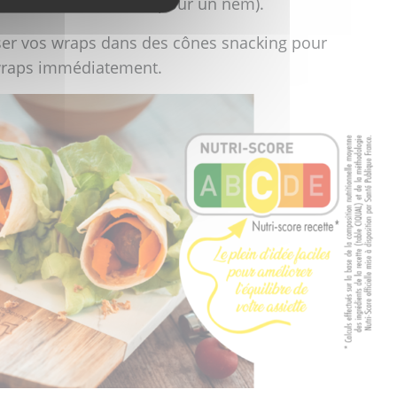
lles de laitue (comme pour un nem).
er vos wraps dans des cônes snacking pour
s wraps immédiatement.