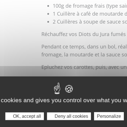
100g de fromage frais (type sai
1 Cuillère à café de moutarde d
2 Cuillères à soupe de sauce so
Réchauffez vos Diots du Jura fumés 
Pendant ce temps, dans un bol, réal
fromage, la moutarde et la sauce so
Epluchez vos carottes, puis, avec u
Réchauffez vos galettes 20 seconde
Dans chaque galette, découpez une 
Tartinez généreusement ces bandes d
 cookies and gives you control over what you w
quelques lamelles de carottes, dépo
roulez le tout. Si le wrap est trop g
OK, accept all
Deny all cookies
Personalize