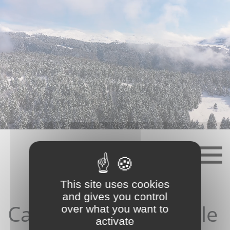
Skip
to
content
This site uses cookies
and gives you control
Candidature depuis le
over what you want to
activate