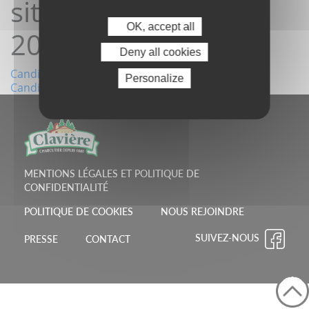
site 01/07/2026
OK, accept all
20:16:16
Deny all cookies
Navigation
Candidature depuis le site 04/06/2026 21:10:02
Personalize
Candidature depuis le site 06/07/2026 07:25:02
de
l’article
MENTIONS LÉGALES ET POLITIQUE DE
CONFIDENTIALITÉ
POLITIQUE DE COOKIES
NOUS REJOINDRE
SUIVEZ-NOUS
PRESSE
CONTACT