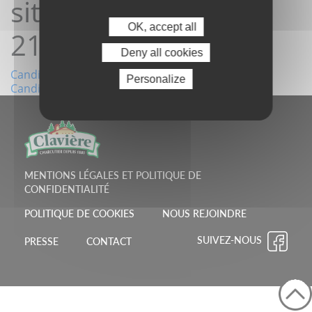
site 04/06/2026
OK, accept all
21:10:02
Deny all cookies
Navigation
Candidature depuis le site 03/06/2026 09:46:00
Personalize
Candidature depuis le site 01/07/2026 20:16:16
de
l’article
MENTIONS LÉGALES ET POLITIQUE DE
CONFIDENTIALITÉ
POLITIQUE DE COOKIES
NOUS REJOINDRE
SUIVEZ-NOUS
PRESSE
CONTACT