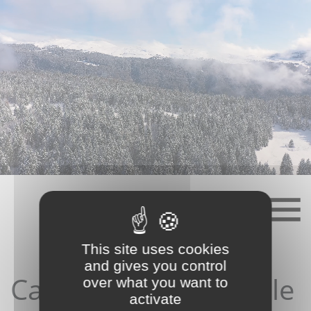
Skip
to
content
This site uses cookies
and gives you control
Candidature depuis le
over what you want to
activate