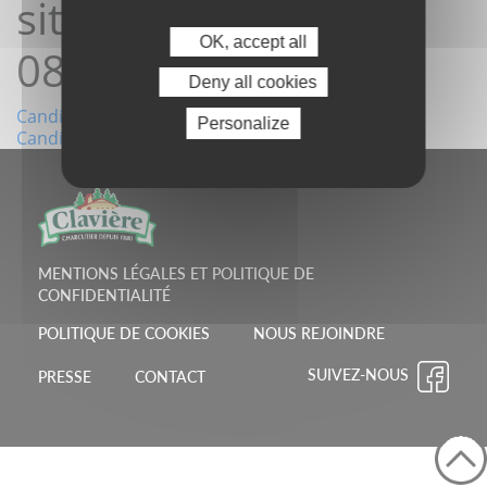
site 03/06/2026
OK, accept all
08:16:19
Deny all cookies
Navigation
Candidature depuis le site 26/05/2026 18:18:22
Personalize
Candidature depuis le site 03/06/2026 09:24:56
de
l’article
MENTIONS LÉGALES ET POLITIQUE DE
CONFIDENTIALITÉ
POLITIQUE DE COOKIES
NOUS REJOINDRE
SUIVEZ-NOUS
PRESSE
CONTACT