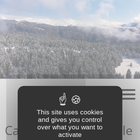
Skip
to
content
This site uses cookies
and gives you control
Candidature depuis le
over what you want to
activate