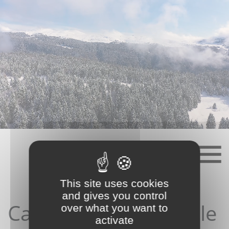
Skip
to
content
This site uses cookies
and gives you control
Candidature depuis le
over what you want to
activate