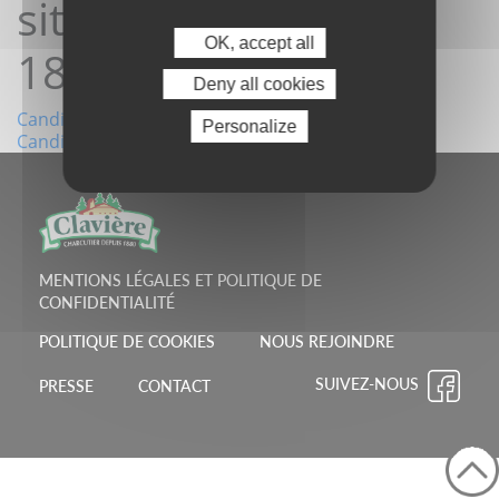
site 26/05/2026
OK, accept all
18:18:22
Deny all cookies
Navigation
Candidature depuis le site 21/05/2026 14:18:54
Personalize
Candidature depuis le site 03/06/2026 08:16:19
de
l’article
MENTIONS LÉGALES ET POLITIQUE DE
CONFIDENTIALITÉ
POLITIQUE DE COOKIES
NOUS REJOINDRE
SUIVEZ-NOUS
PRESSE
CONTACT