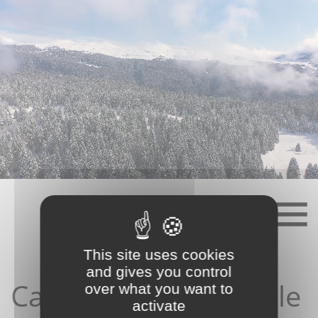
Skip
to
content
This site uses cookies
and gives you control
Candidature depuis le
over what you want to
activate