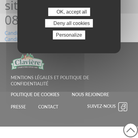
site 29/01/2026
OK, accept all
08:19:51
Deny all cookies
Navigation
Candidature depuis le site 26/01/2026 15:14:35
Personalize
Candidature depuis le site 09/02/2026 15:10:03
de
l’article
MENTIONS LÉGALES ET POLITIQUE DE
CONFIDENTIALITÉ
POLITIQUE DE COOKIES
NOUS REJOINDRE
SUIVEZ-NOUS
PRESSE
CONTACT