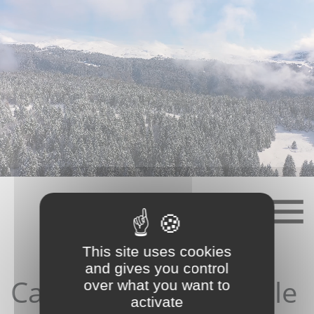
Skip
to
content
This site uses cookies
and gives you control
Candidature depuis le
over what you want to
activate