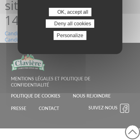
site 21/05/2026
OK, accept all
14:18:06
Deny all cookies
Navigation
Candidature depuis le site 17/05/2026 07:25:11
Personalize
Candidature depuis le site 21/05/2026 14:18:54
de
l’article
MENTIONS LÉGALES ET POLITIQUE DE
CONFIDENTIALITÉ
POLITIQUE DE COOKIES
NOUS REJOINDRE
SUIVEZ-NOUS
PRESSE
CONTACT