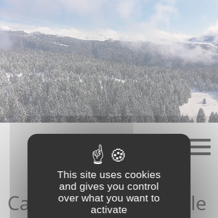
Skip
to
content
This site uses cookies
and gives you control
Candidature depuis le
over what you want to
activate