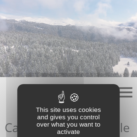
Skip
to
content
This site uses cookies
and gives you control
Candidature depuis le
over what you want to
activate