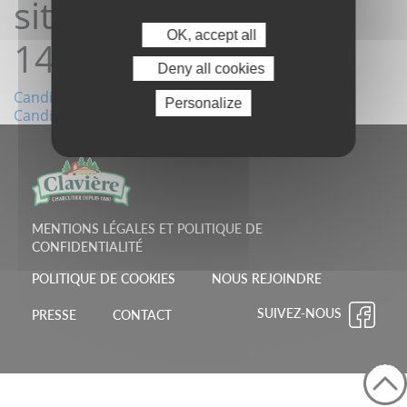
site 21/05/2026
OK, accept all
14:18:54
Deny all cookies
Navigation
Candidature depuis le site 21/05/2026 14:18:06
Personalize
Candidature depuis le site 26/05/2026 18:18:22
de
l’article
MENTIONS LÉGALES ET POLITIQUE DE
CONFIDENTIALITÉ
POLITIQUE DE COOKIES
NOUS REJOINDRE
SUIVEZ-NOUS
PRESSE
CONTACT