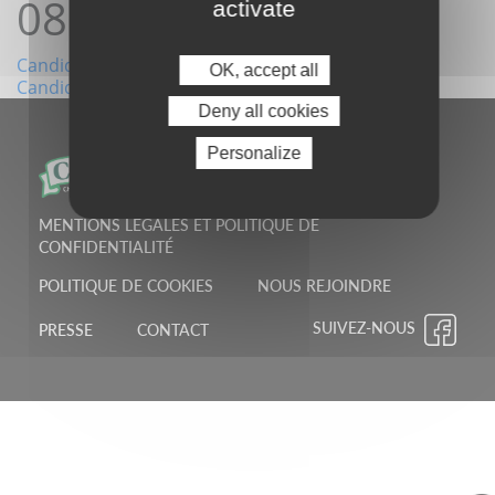
08:55:04
activate
Navigation
Candidature27/03/2022 12:56:12
OK, accept all
Candidature08/04/2022 07:54:11
de
Deny all cookies
l’article
Personalize
MENTIONS LÉGALES ET POLITIQUE DE
CONFIDENTIALITÉ
POLITIQUE DE COOKIES
NOUS REJOINDRE
SUIVEZ-NOUS
PRESSE
CONTACT