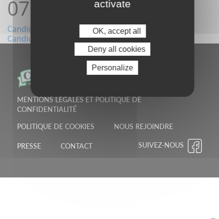
07:54:11
activate
Navigation
Candidature06/04/2022 08:55:04
OK, accept all
Candidature08/04/2022 08:04:02
de
Deny all cookies
l’article
Personalize
MENTIONS LÉGALES ET POLITIQUE DE
CONFIDENTIALITÉ
POLITIQUE DE COOKIES
NOUS REJOINDRE
SUIVEZ-NOUS
PRESSE
CONTACT