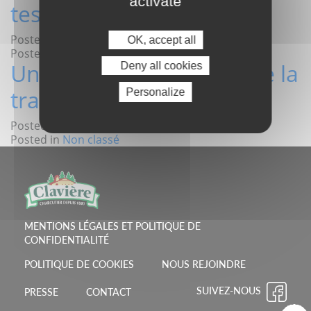
activate
test produit
Posted on
23 décembre 2021
|
by
mrpropre
OK, accept all
Posted in
Non classé
Une Maison au service de la
Deny all cookies
tradition
Personalize
Posted on
29 septembre 2021
|
by
mrpropre
Posted in
Non classé
MENTIONS LÉGALES ET POLITIQUE DE
CONFIDENTIALITÉ
POLITIQUE DE COOKIES
NOUS REJOINDRE
SUIVEZ-NOUS
PRESSE
CONTACT